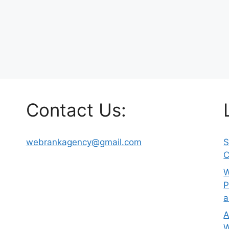
Contact Us:
webrankagency@gmail.com
S
C
W
P
a
A
W