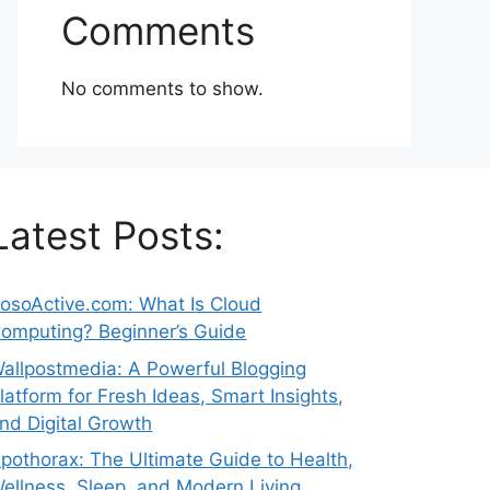
Comments
No comments to show.
Latest Posts:
osoActive.com: What Is Cloud
omputing? Beginner’s Guide
allpostmedia: A Powerful Blogging
latform for Fresh Ideas, Smart Insights,
nd Digital Growth
pothorax: The Ultimate Guide to Health,
ellness, Sleep, and Modern Living