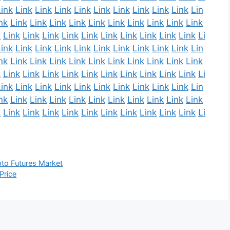
Link
Link
Link
Link
Link
Link
Link
Link
Link
Link
Lin
nk
Link
Link
Link
Link
Link
Link
Link
Link
Link
Link
k
Link
Link
Link
Link
Link
Link
Link
Link
Link
Link
Li
Link
Link
Link
Link
Link
Link
Link
Link
Link
Link
Lin
nk
Link
Link
Link
Link
Link
Link
Link
Link
Link
Link
k
Link
Link
Link
Link
Link
Link
Link
Link
Link
Link
Li
Link
Link
Link
Link
Link
Link
Link
Link
Link
Link
Lin
nk
Link
Link
Link
Link
Link
Link
Link
Link
Link
Link
k
Link
Link
Link
Link
Link
Link
Link
Link
Link
Link
Li
pto Futures Market
Price