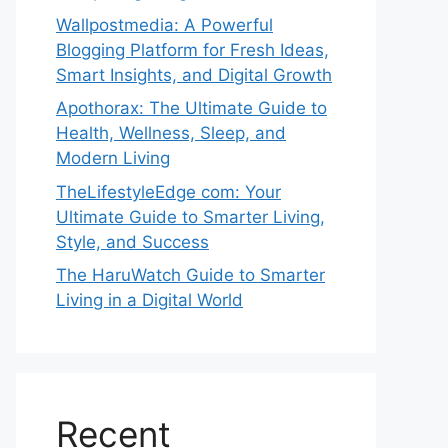
Wallpostmedia: A Powerful
Blogging Platform for Fresh Ideas,
Smart Insights, and Digital Growth
Apothorax: The Ultimate Guide to
Health, Wellness, Sleep, and
Modern Living
TheLifestyleEdge com: Your
Ultimate Guide to Smarter Living,
Style, and Success
The HaruWatch Guide to Smarter
Living in a Digital World
Recent